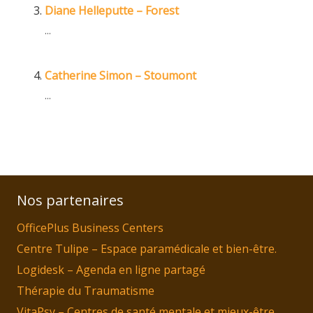
Diane Helleputte – Forest
...
Catherine Simon – Stoumont
...
Nos partenaires
OfficePlus Business Centers
Centre Tulipe – Espace paramédicale et bien-être.
Logidesk – Agenda en ligne partagé
Thérapie du Traumatisme
VitaPsy – Centres de santé mentale et mieux-être