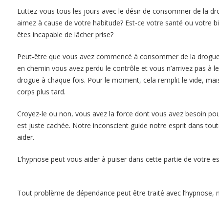
Luttez-vous tous les jours avec le désir de consommer de la d
aimez à cause de votre habitude? Est-ce votre santé ou votre b
êtes incapable de lâcher prise?
hypnotica hypnosia hypnothérap
Peut-être que vous avez commencé à consommer de la drogue j
en chemin vous avez perdu le contrôle et vous n’arrivez pas à l
drogue à chaque fois. Pour le moment, cela remplit le vide, mais 
corps plus tard.
hypnologue belgique Gestion de la toxicomanie
Croyez-le ou non, vous avez la force dont vous avez besoin pour
est juste cachée. Notre inconscient guide notre esprit dans tou
aider.
hypnologue liege hypnologue mons hypnologue charleroi
L’hypnose peut vous aider à puiser dans cette partie de votre es
hypnose namur hypnose tournai hypnose mons hypnose bruxell
Tout problème de dépendance peut être traité avec l’hypnose
hypnothérapeute brabant-wallon