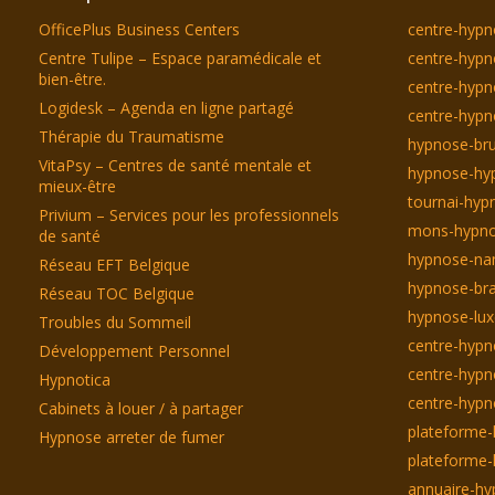
OfficePlus Business Centers
centre-hypn
Centre Tulipe – Espace paramédicale et
centre-hypn
bien-être.
centre-hyp
Logidesk – Agenda en ligne partagé
centre-hypn
Thérapie du Traumatisme
hypnose-bru
VitaPsy – Centres de santé mentale et
hypnose-hyp
mieux-être
tournai-hyp
Privium – Services pour les professionnels
mons-hypno
de santé
hypnose-na
Réseau EFT Belgique
hypnose-bra
Réseau TOC Belgique
hypnose-lu
Troubles du Sommeil
centre-hypn
Développement Personnel
centre-hypn
Hypnotica
centre-hyp
Cabinets à louer / à partager
plateforme-
Hypnose arreter de fumer
plateforme-
annuaire-hy