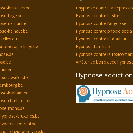
ose-bruxelles.be
L’hypnose contre la dépressi
ose-liege.be
Hypnose contre le stress
nose-namur.be
Hypnose contre l’angoisse
ose-hainaut.be
Hypnose contre phobie socia
xelles.eu
Hypnose contre la douleur
notherapie-liege.be
Hypnose familiale
nose.be
Hypnose contre la toxicoman
se.be
Arrêter de boire avec hypnos
mur.eu
Hypnose addiction
bant-wallon.be
xembourg.be
ose-brabant.be
ose-charleroi.be
nose-mons.be
hypnose-bruxelles.be
hypnose-tournai.be
pnose-hypnotherapie.be