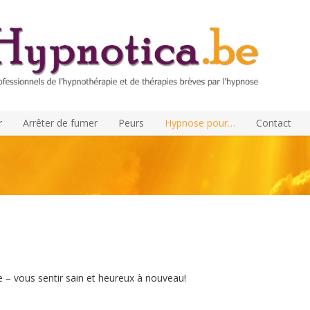
r
Arrêter de fumer
Peurs
Hypnose pour…
Contact
ypnothérapeute brabant-wallon
e – vous sentir sain et heureux à nouveau!
hypnologue , Traitement de