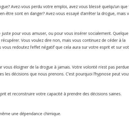
rogue? Avez-vous perdu votre emploi, avez vous blessé quelqu’un que
ien-être sont en danger? Avez-vous essayé d’arrêter la drogue, mais 
eute brabant-wallon
uste pour vous amuser, ou pour vous insérer socialement. Quelque
e récupérer. Vous voulez dire non, mais vous continuez de céder à la
vous redoutez l’effet négatif que cela aura sur votre esprit et sur vo
 vous éloigner de la drogue à jamais. Votre volonté n’est pas perdue,
tes les décisions que nous prenons. C’est pourquoi l’hypnose peut vou
 hypnologue belgique hypnothérapeute brabant-wallon
prit et reconstruire votre capacité à prendre des décisions saines.
es hypnose liege
, même une dépendance chimique.
Hypnose contre la toxicomanie