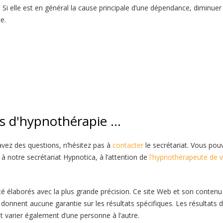
i elle est en général la cause principale d’une dépendance, diminuer
ce.
hypnotica hypnosia , Hypnose contre la toxicomanie hypnothérap
hérapeute brabant-wallon
es d'hypnothérapie …
avez des questions, n’hésitez pas à
contacter
le secrétariat. Vous pou
à notre secrétariat Hypnotica, à l’attention de
l'hypnothérapeute de 
té élaborés avec la plus grande précision. Ce site Web et son contenu
e donnent aucune garantie sur les résultats spécifiques. Les résultats 
t varier également d’une personne à l’autre.