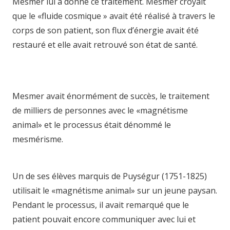
Mesmer lui a donné ce traitement. Mesmer croyait
que le «fluide cosmique » avait été réalisé à travers le
corps de son patient, son flux d’énergie avait été
restauré et elle avait retrouvé son état de santé.
hypnologue mons hypnologue charleroi hypnologue
belgique
Mesmer avait énormément de succès, le traitement
de milliers de personnes avec le «magnétisme
animal» et le processus était dénommé le
mesmérisme.
hypnose tournai hypnose
mons hypnothérapie namur hypnotica hypnosia
Un de ses élèves marquis de Puységur (1751-1825)
utilisait le «magnétisme animal» sur un jeune paysan.
Pendant le processus, il avait remarqué que le
patient pouvait encore communiquer avec lui et