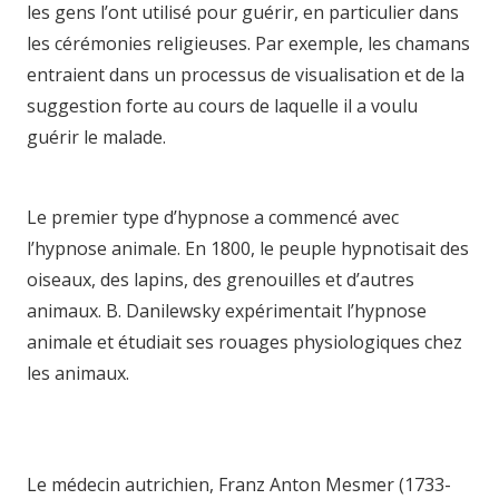
les gens l’ont utilisé pour guérir, en particulier dans
les cérémonies religieuses. Par exemple, les chamans
entraient dans un processus de visualisation et de la
suggestion forte au cours de laquelle il a voulu
guérir le malade.
hypnothérapie hypnotica hypnosia
hypnose brabant-wallon hypnose brabant-wallon
Le premier type d’hypnose a commencé avec
l’hypnose animale. En 1800, le peuple hypnotisait des
oiseaux, des lapins, des grenouilles et d’autres
animaux. B. Danilewsky expérimentait l’hypnose
animale et étudiait ses rouages physiologiques chez
les animaux.
hypnologue bruxelles hypnologue
namur hypnologue liege hypnothérapie
bruxelleshypnose brabant-wallon
Le médecin autrichien, Franz Anton Mesmer (1733-