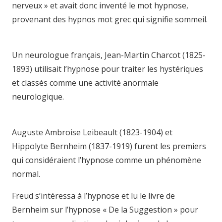
nerveux » et avait donc inventé le mot hypnose,
provenant des hypnos mot grec qui signifie sommeil.
hypnologue bruxelles hypnologue namur
Un neurologue français, Jean-Martin Charcot (1825-
1893) utilisait l’hypnose pour traiter les hystériques
et classés comme une activité anormale
neurologique.
hypnologue liege hypnologue
mons hypnothérapie liège hypnotica hypnosia
Auguste Ambroise Leibeault (1823-1904) et
Hippolyte Bernheim (1837-1919) furent les premiers
qui considéraient l’hypnose comme un phénomène
normal.
hypnologue charleroi hypnologue belgique
Freud s’intéressa à l’hypnose et lu le livre de
Bernheim sur l’hypnose « De la Suggestion » pour