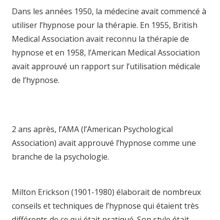
Dans les années 1950, la médecine avait commencé à
utiliser l’hypnose pour la thérapie. En 1955, British
Medical Association avait reconnu la thérapie de
hypnose et en 1958, l’American Medical Association
avait approuvé un rapport sur l’utilisation médicale
de l’hypnose.
hypnologue brabant wallon
hypnologue brabant wallon hypnose brabant-wallon
hypnose brabant-wallon
2 ans après, l’AMA (l’American Psychological
Association) avait approuvé l’hypnose comme une
branche de la psychologie.
hypnothérapeute
brabant-wallon hypnothérapeute brabant-wallon
Milton Erickson (1901-1980) élaborait de nombreux
conseils et techniques de l’hypnose qui étaient très
différents de ce qui était pratiqué. Son style était