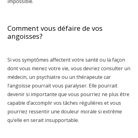
impossible.
hypnologue mons hypnologue charleroi
hypnologue belgique hypnologue brabant wallon
Comment vous défaire de vos
angoisses?
Hypnose contre phobie
sociale
Si vos symptômes affectent votre santé ou la façon
dont vous menez votre vie, vous devriez consulter un
médecin, un psychiatre ou un thérapeute car
l’angoisse pourrait vous paralyser. Elle pourrait
devenir si importante que vous pourriez ne plus être
capable d’accomplir vos tâches régulières et vous
pourriez ressentir une douleur morale si extrême
qu’elle en serait insupportable.
hypnologue mons
hypnologue charleroi hypnologue belgique
hypnologue brabant wallon