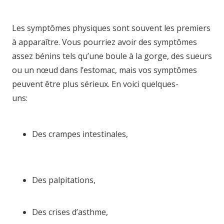
hypnosia
Les symptômes physiques sont souvent les premiers
à apparaître. Vous pourriez avoir des symptômes
assez bénins tels qu’une boule à la gorge, des sueurs
ou un nœud dans l’estomac, mais vos symptômes
peuvent être plus sérieux. En voici quelques-
uns:
hypnothérapie charleroi hypnothérapie liège
hypnotica hypnosia hypnose
Des crampes intestinales,
hypnose namur
hypnose tournai hypnose mons hypnose
bruxelles
Des palpitations,
hypnose namur hypnose
tournai hypnose mons hypnose bruxelles
Des crises d’asthme,
hypnose namur hypnose