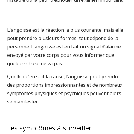
instable ou la peur d’échouer un examen important.
hypnose namur hypnose tournai hypnose mons
hypnose bruxelles
L’angoisse est la réaction la plus courante, mais elle
peut prendre plusieurs formes, tout dépend de la
personne. L’angoisse est en fait un signal d’alarme
envoyé par votre corps pour vous informer que
quelque chose ne va pas.
hypnothérapeute mons
Quelle qu’en soit la cause, l’angoisse peut prendre
des proportions impressionnantes et de nombreux
symptômes physiques et psychiques peuvent alors
se manifester.
hypnothérapie bruxelles
hypnotica
hypnosia hypnose
Les symptômes à surveiller
hypnotica