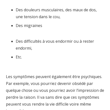
tournai hypnose mons hypnose bruxelles
Des douleurs musculaires, des maux de dos,
une tension dans le cou,
Des migraines
, hypnologue bruxelles
hypnologue namur hypnologue liege
Des difficultés à vous endormir ou à rester
endormi,
Etc.
hypnose namur hypnose tournai hypnose
mons hypnose bruxelles
Les symptômes peuvent également être psychiques.
Par exemple, vous pourriez devenir obsédé par
quelque chose ou vous pourriez avoir l’impression de
perdre la raison. Il va sans dire que ces symptômes
peuvent vous rendre la vie difficile voire même