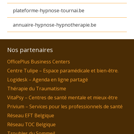
plateforme-hypnose-tournai.be
annuaire-hypnose-hypnotherapie.be
Nos partenaires
OfficePlus Business Centers
Centre Tulipe – Espace paramédicale et bien-être.
Logidesk – Agenda en ligne partagé
Thérapie du Traumatisme
VitaPsy – Centres de santé mentale et mieux-être
Privium – Services pour les professionnels de santé
Réseau EFT Belgique
Réseau TOC Belgique
Troubles du Sommeil