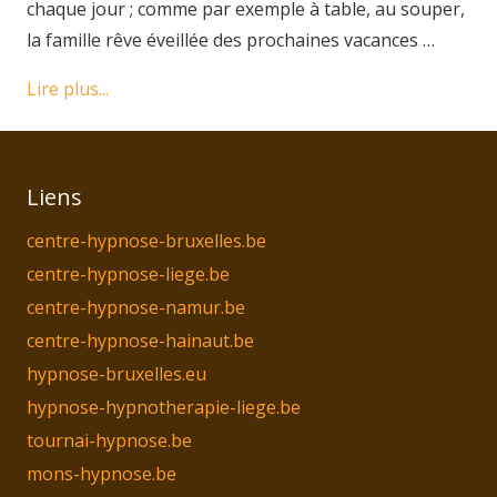
chaque jour ; comme par exemple à table, au souper,
la famille rêve éveillée des prochaines vacances …
Lire plus...
Liens
centre-hypnose-bruxelles.be
centre-hypnose-liege.be
centre-hypnose-namur.be
centre-hypnose-hainaut.be
hypnose-bruxelles.eu
hypnose-hypnotherapie-liege.be
tournai-hypnose.be
mons-hypnose.be