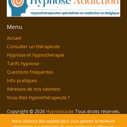
Menu
Accueil
Consulter un thérapeute
Hypnose et hypnothérapie
Tarifs hypnose
Questions fréquentes
Info pratiques
Adresses de nos cabinets
Vous êtes hypnothérapeute ?
Copyright © 2026
Hypnotica.be
Tous droits réservés.
Privium – Des services qui soutiennent vos soins.
Nous utilisons des cookies pour vous garantir la meilleure
expérience sur notre site. Si vous continuez à utiliser ce