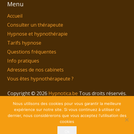
Menu
Accueil
Consulter un thérapeute
Hypnose et hypnothérapie
Tarifs hypnose
Questions fréquentes
Info pratiques
Adresses de nos cabinets
Vous êtes hypnothérapeute ?
Copyright © 2026
Hypnotica.be
Tous droits réservés.
Privium – Des services qui soutiennent vos soins.
Nous utilisons des cookies pour vous garantir la meilleure
Pour psychologues, psychotherapeutes et
expérience sur notre site. Si vous continuez à utiliser ce
dernier, nous considérerons que vous acceptez l'utilisation des
hypnotherapeutes.
cookies
RGPD – Politique de Protection de la Vie Privée
Ok