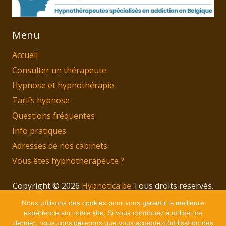
Menu
Accueil
Consulter un thérapeute
Hypnose et hypnothérapie
Tarifs hypnose
Questions fréquentes
Info pratiques
Adresses de nos cabinets
Vous êtes hypnothérapeute ?
Copyright © 2026
Hypnotica.be
Tous droits réservés.
Privium – Des services qui soutiennent vos soins.
Nous utilisons des cookies pour vous garantir la meilleure
Pour psychologues, psychotherapeutes et
expérience sur notre site. Si vous continuez à utiliser ce
dernier, nous considérerons que vous acceptez l'utilisation des