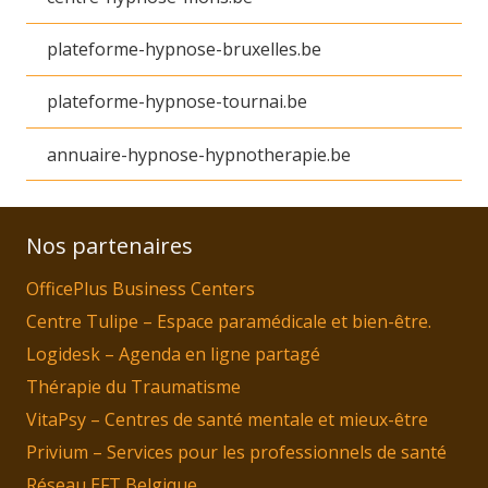
plateforme-hypnose-bruxelles.be
plateforme-hypnose-tournai.be
annuaire-hypnose-hypnotherapie.be
Nos partenaires
OfficePlus Business Centers
Centre Tulipe – Espace paramédicale et bien-être.
Logidesk – Agenda en ligne partagé
Thérapie du Traumatisme
VitaPsy – Centres de santé mentale et mieux-être
Privium – Services pour les professionnels de santé
Réseau EFT Belgique