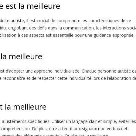
e est la meilleure
ulte autiste, il est crucial de comprendre les caractéristiques de ce
du, englobant des défis dans la communication, les interactions soci
ilisation à ces aspects est essentielle pour une guidance appropriée.
 la meilleure
est d’adopter une approche individualisée. Chaque personne autiste e
de reconnaître et de respecter cette individualité lors de l’élaboration d
t la meilleure
ustements spécifiques. Utiliser un langage clair et simple, éviter les
la compréhension. De plus, être attentif aux signaux non verbaux et
galement des éléments essentiels.
Quelle est la meilleure