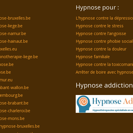
Hypnose pour :
ose-bruxelles.be
L’hypnose contre la dépressi
ose-liege.be
Hypnose contre le stress
nose-namur.be
Hypnose contre l’angoisse
ose-hainaut.be
Hypnose contre phobie socia
xelles.eu
Hypnose contre la douleur
notherapie-liege.be
Hypnose familiale
nose.be
Hypnose contre la toxicoman
se.be
Arrêter de boire avec hypnos
mur.eu
Hypnose addiction
bant-wallon.be
xembourg.be
ose-brabant.be
ose-charleroi.be
nose-mons.be
hypnose-bruxelles.be