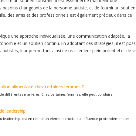
essite un soutien constant. Il est essentiel de maintenir une
s besoins changeants de la personne autiste, et de fournir un soutien
ille, des amis et des professionnels est également précieux dans ce
mplique une approche individualisée, une communication adaptée, la
onomie et un soutien continu. En adoptant ces stratégies, il est poss
autistes, leur permettant ainsi de réaliser leur plein potentiel et de vi
mation alimentaire chez certaines femmes ?
 de différentes manières. Chez certaines femmes, elle peut conduire...
de leadership.
u leadership, est en réalité un élément crucial qui influence profondément les