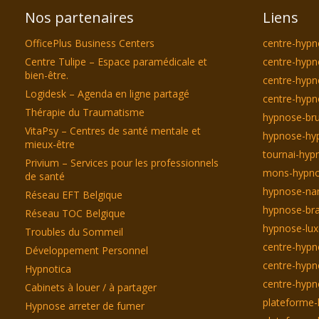
Nos partenaires
Liens
OfficePlus Business Centers
centre-hypn
Centre Tulipe – Espace paramédicale et
centre-hypn
bien-être.
centre-hyp
Logidesk – Agenda en ligne partagé
centre-hypn
Thérapie du Traumatisme
hypnose-bru
VitaPsy – Centres de santé mentale et
hypnose-hyp
mieux-être
tournai-hyp
Privium – Services pour les professionnels
mons-hypno
de santé
hypnose-na
Réseau EFT Belgique
hypnose-bra
Réseau TOC Belgique
hypnose-lu
Troubles du Sommeil
centre-hypn
Développement Personnel
centre-hypn
Hypnotica
centre-hyp
Cabinets à louer / à partager
plateforme-
Hypnose arreter de fumer