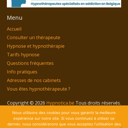
Menu
Accueil
Consulter un thérapeute
Hypnose et hypnothérapie
Tarifs hypnose
Questions fréquentes
Info pratiques
Adresses de nos cabinets
Vous êtes hypnothérapeute ?
Copyright © 2026
Hypnotica.be
Tous droits réservés.
Privium – Des services qui soutiennent vos soins.
Nous utilisons des cookies pour vous garantir la meilleure
Pour psychologues, psychotherapeutes et
expérience sur notre site. Si vous continuez à utiliser ce
dernier, nous considérerons que vous acceptez l'utilisation des
hypnotherapeutes.