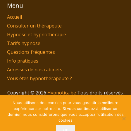
Menu
Accueil
Consulter un thérapeute
Hypnose et hypnothérapie
Tarifs hypnose
Questions fréquentes
Info pratiques
Adresses de nos cabinets
Vous êtes hypnothérapeute ?
Copyright © 2026
Hypnotica.be
Tous droits réservés.
Privium – Des services qui soutiennent vos soins.
Nous utilisons des cookies pour vous garantir la meilleure
Pour psychologues, psychotherapeutes et
expérience sur notre site. Si vous continuez à utiliser ce
dernier, nous considérerons que vous acceptez l'utilisation des
hypnotherapeutes.
cookies
RGPD – Politique de Protection de la Vie Privée
Ok