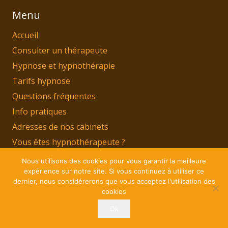
Menu
Accueil
Consulter un thérapeute
Hypnose et hypnothérapie
Tarifs hypnose
Questions fréquentes
Info pratiques
Adresses de nos cabinets
Vous êtes hypnothérapeute ?
Nous utilisons des cookies pour vous garantir la meilleure
Copyright © 2026
Hypnotica.be
Tous droits réservés.
expérience sur notre site. Si vous continuez à utiliser ce
Privium – Des services qui soutiennent vos soins.
dernier, nous considérerons que vous acceptez l'utilisation des
cookies
Pour psychologues, psychotherapeutes et
hypnotherapeutes.
Ok