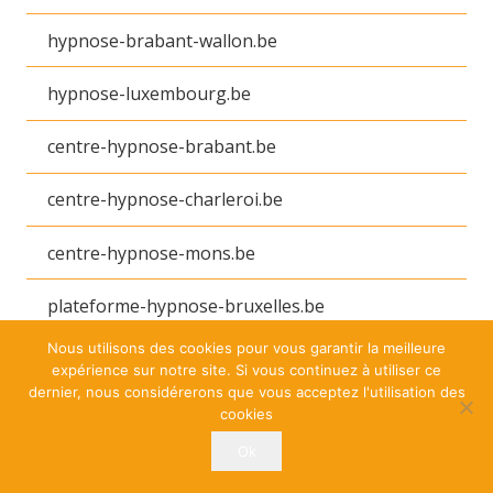
hypnose-brabant-wallon.be
hypnose-luxembourg.be
centre-hypnose-brabant.be
centre-hypnose-charleroi.be
centre-hypnose-mons.be
plateforme-hypnose-bruxelles.be
Nous utilisons des cookies pour vous garantir la meilleure
plateforme-hypnose-tournai.be
expérience sur notre site. Si vous continuez à utiliser ce
dernier, nous considérerons que vous acceptez l'utilisation des
annuaire-hypnose-hypnotherapie.be
cookies
Ok