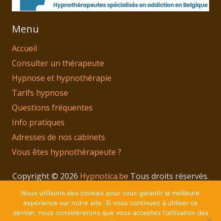
Menu
Accueil
Consulter un thérapeute
Hypnose et hypnothérapie
Tarifs hypnose
Questions fréquentes
Info pratiques
Adresses de nos cabinets
Vous êtes hypnothérapeute ?
Copyright © 2026
Hypnotica.be
Tous droits réservés.
Privium – Des services qui soutiennent vos soins.
Nous utilisons des cookies pour vous garantir la meilleure
Pour psychologues, psychotherapeutes et
expérience sur notre site. Si vous continuez à utiliser ce
dernier, nous considérerons que vous acceptez l'utilisation des
hypnotherapeutes.