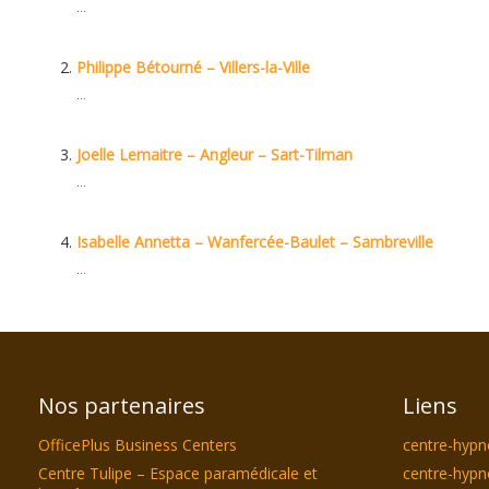
...
Philippe Bétourné – Villers-la-Ville
...
Joelle Lemaitre – Angleur – Sart-Tilman
...
Isabelle Annetta – Wanfercée-Baulet – Sambreville
...
Nos partenaires
Liens
OfficePlus Business Centers
centre-hypn
Centre Tulipe – Espace paramédicale et
centre-hypn