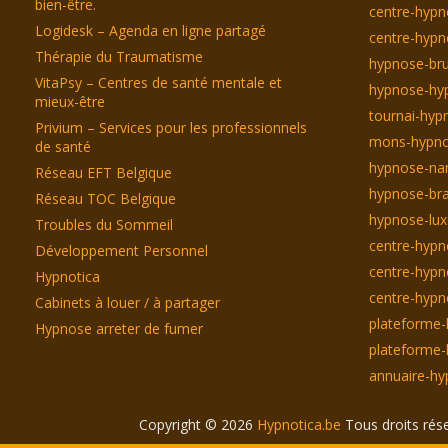
bien-être.
centre-hyp
Logidesk – Agenda en ligne partagé
centre-hypn
Thérapie du Traumatisme
hypnose-bru
VitaPsy – Centres de santé mentale et
hypnose-hyp
mieux-être
tournai-hyp
Privium – Services pour les professionnels
mons-hypno
de santé
hypnose-na
Réseau EFT Belgique
hypnose-bra
Réseau TOC Belgique
hypnose-lu
Troubles du Sommeil
centre-hypn
Développement Personnel
centre-hypn
Hypnotica
centre-hyp
Cabinets à louer / à partager
plateforme-
Hypnose arreter de fumer
plateforme-
annuaire-hy
Copyright © 2026
Hypnotica.be
Tous droits rés