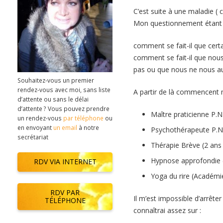
C’est suite à une maladie ( 
Mon questionnement étant ,
comment se fait-il que cert
comment se fait-il que nou
pas ou que nous ne nous aut
Souhaitez-vous un premier
rendez-vous avec moi, sans liste
A partir de là commencent 
d’attente ou sans le délai
d’attente ? Vous pouvez prendre
Maître praticienne P.N
un rendez-vous
par téléphone
ou
en envoyant
un email
à notre
Psychothérapeute P.N.
secrétariat
Thérapie Brève (2 ans 
Hypnose approfondie 
RDV VIA INTERNET
Yoga du rire (Académie
RDV PAR
Il m’est impossible d’arrêt
TÉLÉPHONE
connaîtrai assez sur :