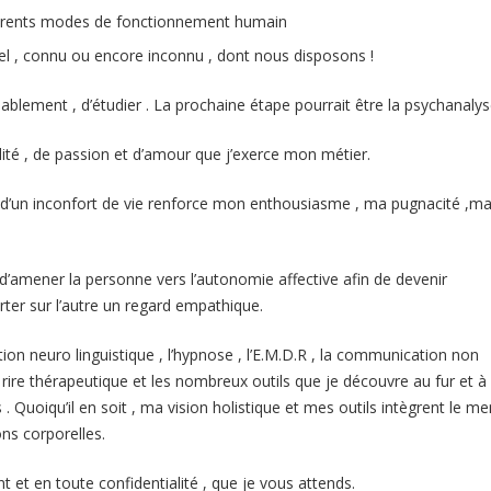
fférents modes de fonctionnement humain
el , connu ou encore inconnu , dont nous disposons !
ssablement , d’étudier . La prochaine étape pourrait être la psychanalys
ité , de passion et d’amour que j’exerce mon métier.
r d’un inconfort de vie renforce mon enthousiasme , ma pugnacité ,m
t d’amener la personne vers l’autonomie affective afin de devenir
rter sur l’autre un regard empathique.
on neuro linguistique , l’hypnose , l’E.M.D.R , la communication non
le rire thérapeutique et les nombreux outils que je découvre au fur et à
Quoiqu’il en soit , ma vision holistique et mes outils intègrent le men
ons corporelles.
t et en toute confidentialité , que je vous attends.