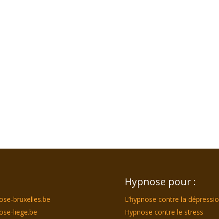
Hypnose pour :
ose-bruxelles.be
L’hypnose contre la dépressi
ose-liege.be
Hypnose contre le stress