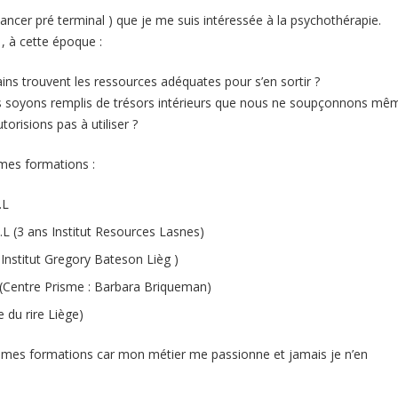
cancer pré terminal ) que je me suis intéressée à la psychothérapie.
 à cette époque :
ains trouvent les ressources adéquates pour s’en sortir ?
s soyons remplis de trésors intérieurs que nous ne soupçonnons mê
orisions pas à utiliser ?
mes formations :
.L
L (3 ans Institut Resources Lasnes)
Institut Gregory Bateson Lièg )
(Centre Prisme : Barbara Briqueman)
 du rire Liège)
er mes formations car mon métier me passionne et jamais je n’en