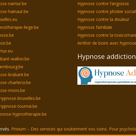
nose-namur.be
Hypnose contre l’angoisse
ose-hainaut.be
Hypnose contre phobie socia
xelles.eu
Hypnose contre la douleur
notherapie-liege.be
Hypnose familiale
nose.be
Hypnose contre la toxicoman
se.be
Arrêter de boire avec hypnos
mur.eu
Hypnose addiction
bant-wallon.be
xembourg.be
ose-brabant.be
ose-charleroi.be
nose-mons.be
hypnose-bruxelles.be
hypnose-tournai.be
pnose-hypnotherapie.be
ervés.
Privium – Des services qui soutiennent vos soins. Pour psycho