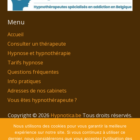
Menu
Accueil
Consulter un thérapeute
Hypnose et hypnothérapie
Tarifs hypnose
Questions fréquentes
Info pratiques
Adresses de nos cabinets
Vous êtes hypnothérapeute ?
Copyright © 2026
Hypnotica.be
Tous droits réservés.
Privium – Des services qui soutiennent vos soins.
Nous utilisons des cookies pour vous garantir la meilleure
Pour psychologues, psychotherapeutes et
expérience sur notre site. Si vous continuez à utiliser ce
dernier, nous considérerons que vous acceptez l'utilisation des