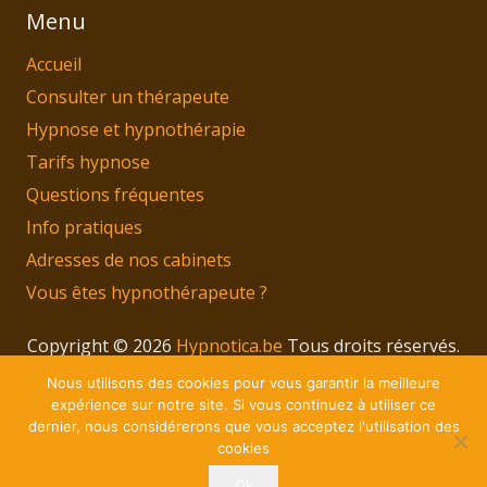
Menu
Accueil
Consulter un thérapeute
Hypnose et hypnothérapie
Tarifs hypnose
Questions fréquentes
Info pratiques
Adresses de nos cabinets
Vous êtes hypnothérapeute ?
Copyright © 2026
Hypnotica.be
Tous droits réservés.
Privium – Des services qui soutiennent vos soins.
Nous utilisons des cookies pour vous garantir la meilleure
Pour psychologues, psychotherapeutes et
expérience sur notre site. Si vous continuez à utiliser ce
dernier, nous considérerons que vous acceptez l'utilisation des
hypnotherapeutes.
cookies
RGPD – Politique de Protection de la Vie Privée
Ok