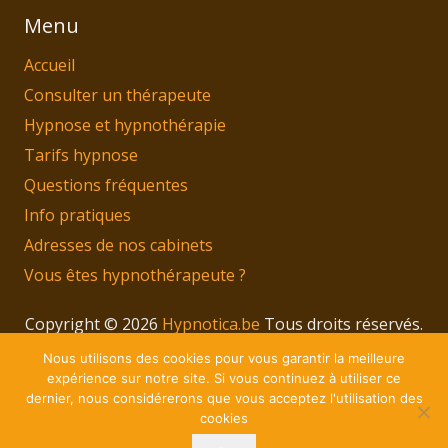
Menu
Accueil
Consulter un thérapeute
Hypnose et hypnothérapie
Tarifs hypnose
Questions fréquentes
Info pratiques
Adresses de nos cabinets
Vous êtes hypnothérapeute ?
Copyright © 2026
Hypnotica.be
Tous droits réservés.
Privium – Des services qui soutiennent vos soins.
Nous utilisons des cookies pour vous garantir la meilleure
Pour psychologues, psychotherapeutes et
expérience sur notre site. Si vous continuez à utiliser ce
dernier, nous considérerons que vous acceptez l'utilisation des
hypnotherapeutes.
cookies