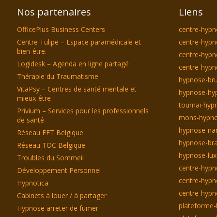
Nos partenaires
Liens
OfficePlus Business Centers
centre-hypn
Centre Tulipe – Espace paramédicale et
centre-hypn
bien-être.
centre-hyp
Logidesk – Agenda en ligne partagé
centre-hypn
Thérapie du Traumatisme
hypnose-bru
VitaPsy – Centres de santé mentale et
hypnose-hyp
mieux-être
tournai-hyp
Privium – Services pour les professionnels
mons-hypno
de santé
hypnose-na
Réseau EFT Belgique
hypnose-bra
Réseau TOC Belgique
hypnose-lu
Troubles du Sommeil
centre-hypn
Développement Personnel
centre-hypn
Hypnotica
centre-hyp
Cabinets à louer / à partager
plateforme-
Hypnose arreter de fumer