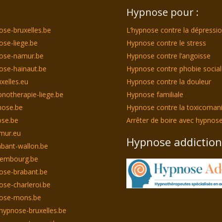
Hypnose pour :
ose-bruxelles.be
L’hypnose contre la dépressi
ose-liege.be
Hypnose contre le stress
nose-namur.be
Hypnose contre l’angoisse
ose-hainaut.be
Hypnose contre phobie socia
xelles.eu
Hypnose contre la douleur
notherapie-liege.be
Hypnose familiale
nose.be
Hypnose contre la toxicoman
se.be
Arrêter de boire avec hypnos
mur.eu
Hypnose addiction
bant-wallon.be
xembourg.be
ose-brabant.be
ose-charleroi.be
nose-mons.be
hypnose-bruxelles.be