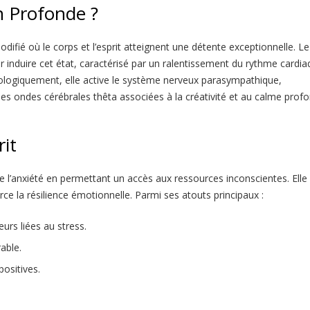
n Profonde ?
ifié où le corps et l’esprit atteignent une détente exceptionnelle. Le
ur induire cet état, caractérisé par un ralentissement du rythme cardia
iologiquement, elle active le système nerveux parasympathique,
des ondes cérébrales thêta associées à la créativité et au calme profo
rit
e l’anxiété en permettant un accès aux ressources inconscientes. Elle
orce la résilience émotionnelle. Parmi ses atouts principaux :
urs liées au stress.
able.
ositives.