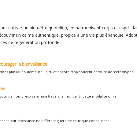
our cultiver un bien-être quotidien, en harmonisant corps et esprit d
edécouvrir un calme authentique, propice à une vie plus épanouie. Adop
rces de régénération profonde.
courager la bienveillance
ions publiques, demeure un sujet encore trop souvent entouré de stéréotypes...
rée
pour de nombreux salariés à travers le monde. Si cette modalité offre...
dant leur croissance ne diffèrent guère de ceux que connaissent...