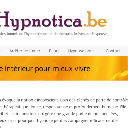
r
Arrêter de fumer
Peurs
Hypnose pour…
Contact
e intérieur pour mieux vivre
 évoque la notion d’inconscient. Loin des clichés de perte de contrôl
he thérapeutique douce, respectueuse et profondément humaine. Elle
prit et cet inconscient qui gère une grande partie de nos pensées,
ux saisir pourquoi l’hypnose peut accompagner efficacement le
s.