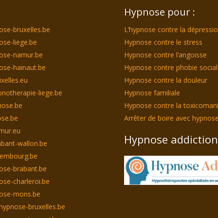
Hypnose pour :
ose-bruxelles.be
L’hypnose contre la dépressi
ose-liege.be
Hypnose contre le stress
nose-namur.be
Hypnose contre l’angoisse
ose-hainaut.be
Hypnose contre phobie socia
xelles.eu
Hypnose contre la douleur
notherapie-liege.be
Hypnose familiale
nose.be
Hypnose contre la toxicoman
se.be
Arrêter de boire avec hypnos
mur.eu
Hypnose addiction
bant-wallon.be
xembourg.be
ose-brabant.be
ose-charleroi.be
nose-mons.be
hypnose-bruxelles.be