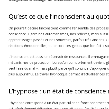
Qu’est-ce que l’inconscient au quot
On pourrait décrire l’inconscient comme l’ensemble des process
conscience. Il gère nos automatismes, nos réflexes, mais aussi 
apprentissages passés et nos souvenirs, parfois très anciens. C’es
réactions émotionnelles, ou encore ces gestes que l’on fait « sa
L’inconscient est aussi un réservoir de ressources. Il emmagasin
mécanismes de protection. Lorsqu’un comportement devient gên
veut faire du mal », mais plutôt parce qu’il continue d’appliquer 
plus aujourd’hui. Le travail hypnotique permet d’actualiser ces s
L’hypnose : un état de conscience
L’hypnose correspond à un état particulier de fonctionnement 
est généralement détendue, avec une attention focalisée sur la 