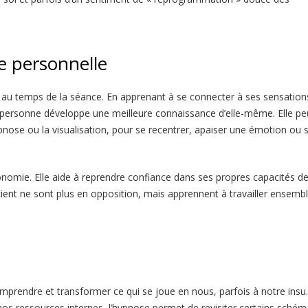
e personnelle
pas au temps de la séance. En apprenant à se connecter à ses sensation
la personne développe une meilleure connaissance d’elle-même. Elle pe
hypnose ou la visualisation, pour se recentrer, apaiser une émotion ou 
onomie. Elle aide à reprendre confiance dans ses propres capacités d
scient ne sont plus en opposition, mais apprennent à travailler ensembl
prendre et transformer ce qui se joue en nous, parfois à notre insu.
nos ressources internes, l’hypnose permet de revisiter certains schém