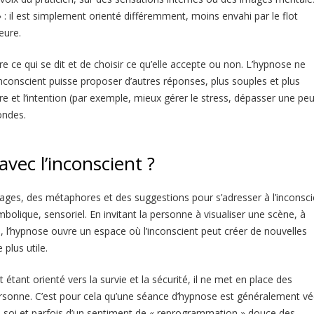
 : il est simplement orienté différemment, moins envahi par le flot
eure.
e ce qui se dit et de choisir ce qu’elle accepte ou non. L’hypnose ne
nconscient puisse proposer d’autres réponses, plus souples et plus
e et l’intention (par exemple, mieux gérer le stress, dépasser une peu
ondes.
ec l’inconscient ?
images, des métaphores et des suggestions pour s’adresser à l’inconsci
olique, sensoriel. En invitant la personne à visualiser une scène, à
, l’hypnose ouvre un espace où l’inconscient peut créer de nouvelles
plus utile.
 étant orienté vers la survie et la sécurité, il ne met en place des
ersonne. C’est pour cela qu’une séance d’hypnose est généralement v
soi et parfois d’un sentiment de « reprogrammation » douce des