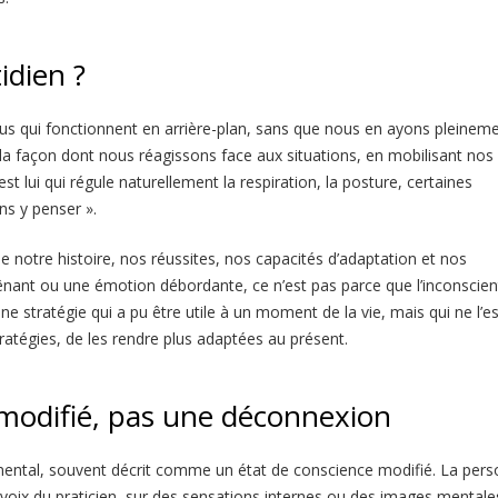
idien ?
us qui fonctionnent en arrière-plan, sans que nous en ayons pleinem
la façon dont nous réagissons face aux situations, en mobilisant nos
t lui qui régule naturellement la respiration, la posture, certaines
ns y penser ».
e notre histoire, nos réussites, nos capacités d’adaptation et nos
ant ou une émotion débordante, ce n’est pas parce que l’inconscien
une stratégie qui a pu être utile à un moment de la vie, mais qui ne l’es
tratégies, de les rendre plus adaptées au présent.
 modifié, pas une déconnexion
mental, souvent décrit comme un état de conscience modifié. La per
voix du praticien, sur des sensations internes ou des images mentale