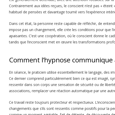
Contrairement aux idées reçues, le conscient n’est pas « éteint »
habituel de pensées et davantage tourné vers l’expérience intéri
Dans cet état, la personne reste capable de réfléchir, de entendr
impose pas un changement, elle crée les conditions pour que l’i
apaisantes. C’est une coopération, où le conscient donne le cadr
tandis que l’inconscient met en œuvre les transformations prof
Comment l’hypnose communique av
En séance, le praticien utilise essentiellement le langage, des 
Ce dernier comprend particulièrement bien ce qui est imagé, symb
ressentir dans son corps une sensation de sécurité ou de liberté
associations, remplacer une réaction automatique par une autre 
Ce travail reste toujours protecteur et respectueux. L’inconscient
changements que s’ils sont ressentis comme positifs pour la p
comme un moment agréable, fait de détente, de découverte de 