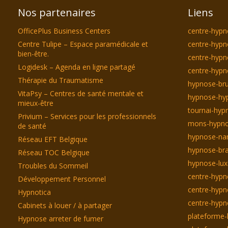
Nos partenaires
Liens
OfficePlus Business Centers
centre-hypn
Centre Tulipe – Espace paramédicale et
centre-hypn
bien-être.
centre-hyp
Logidesk – Agenda en ligne partagé
centre-hypn
Thérapie du Traumatisme
hypnose-bru
VitaPsy – Centres de santé mentale et
hypnose-hyp
mieux-être
tournai-hyp
Privium – Services pour les professionnels
mons-hypno
de santé
hypnose-na
Réseau EFT Belgique
hypnose-bra
Réseau TOC Belgique
hypnose-lu
Troubles du Sommeil
centre-hypn
Développement Personnel
centre-hypn
Hypnotica
centre-hyp
Cabinets à louer / à partager
plateforme-
Hypnose arreter de fumer