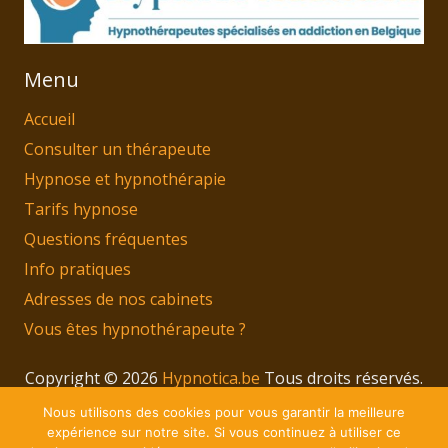
Menu
Accueil
Consulter un thérapeute
Hypnose et hypnothérapie
Tarifs hypnose
Questions fréquentes
Info pratiques
Adresses de nos cabinets
Vous êtes hypnothérapeute ?
Copyright © 2026
Hypnotica.be
Tous droits réservés.
Privium – Des services qui soutiennent vos soins.
Nous utilisons des cookies pour vous garantir la meilleure
Pour psychologues, psychotherapeutes et
expérience sur notre site. Si vous continuez à utiliser ce