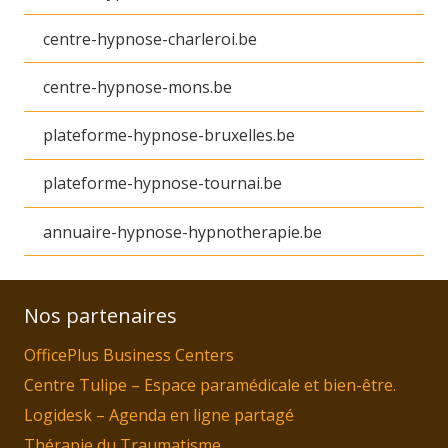
centre-hypnose-charleroi.be
centre-hypnose-mons.be
plateforme-hypnose-bruxelles.be
plateforme-hypnose-tournai.be
annuaire-hypnose-hypnotherapie.be
Nos partenaires
OfficePlus Business Centers
Centre Tulipe – Espace paramédicale et bien-être.
Logidesk – Agenda en ligne partagé
Thérapie du Traumatisme