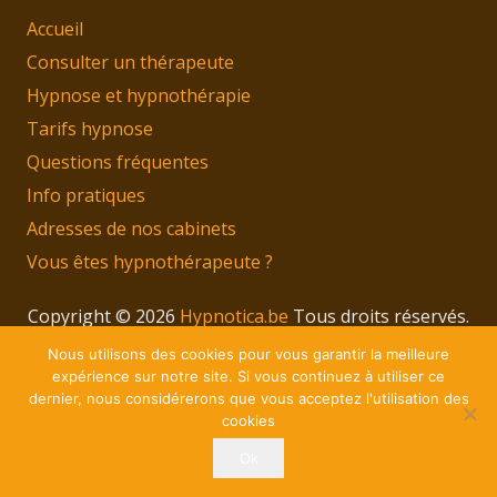
Accueil
Consulter un thérapeute
Hypnose et hypnothérapie
Tarifs hypnose
Questions fréquentes
Info pratiques
Adresses de nos cabinets
Vous êtes hypnothérapeute ?
Copyright © 2026
Hypnotica.be
Tous droits réservés.
Privium – Des services qui soutiennent vos soins.
Nous utilisons des cookies pour vous garantir la meilleure
Pour psychologues, psychotherapeutes et
expérience sur notre site. Si vous continuez à utiliser ce
dernier, nous considérerons que vous acceptez l'utilisation des
hypnotherapeutes.
cookies
RGPD – Politique de Protection de la Vie Privée
Ok