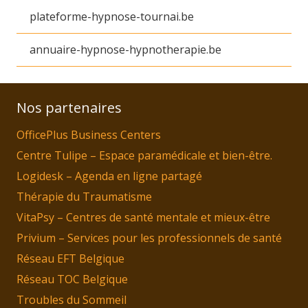
plateforme-hypnose-tournai.be
annuaire-hypnose-hypnotherapie.be
Nos partenaires
OfficePlus Business Centers
Centre Tulipe – Espace paramédicale et bien-être.
Logidesk – Agenda en ligne partagé
Thérapie du Traumatisme
VitaPsy – Centres de santé mentale et mieux-être
Privium – Services pour les professionnels de santé
Réseau EFT Belgique
Réseau TOC Belgique
Troubles du Sommeil