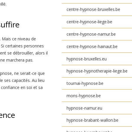
llé.
centre-hypnose-bruxelles.be
centre-hypnose-liege.be
uffire
centre-hypnose-namur.be
. Mais ce niveau de
 Si certaines personnes
centre-hypnose-hainaut.be
t se débrouiller, alors il
hypnose-bruxelles.eu
a ne marchera pas.
hypnose-hypnotherapie-liege.be
hypnose, ne serait-ce que
e ses capacités. Au lieu
tournai-hypnose.be
 confiance en soi et sa
mons-hypnose.be
hypnose-namur.eu
ience
hypnose-brabant-wallon.be