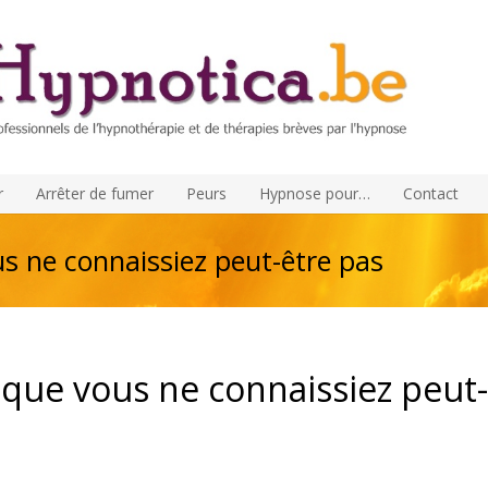
r
Arrêter de fumer
Peurs
Hypnose pour…
Contact
s ne connaissiez peut-être pas
 que vous ne connaissiez peut-