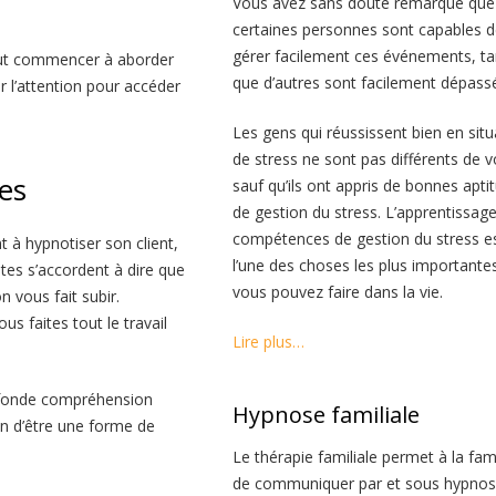
Vous avez sans doute remarqué que
certaines personnes sont capables d
gérer facilement ces événements, ta
eut commencer à aborder
que d’autres sont facilement dépass
 l’attention pour accéder
Les gens qui réussissent bien en situ
de stress ne sont pas différents de v
es
sauf qu’ils ont appris de bonnes apti
de gestion du stress. L’apprentissag
compétences de gestion du stress e
t à hypnotiser son client,
l’une des choses les plus importante
istes s’accordent à dire que
vous pouvez faire dans la vie.
 vous fait subir.
us faites tout le travail
Lire plus…
rofonde compréhension
Hypnose familiale
oin d’être une forme de
Le thérapie familiale permet à la fami
de communiquer par et sous hypnos