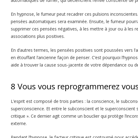
automatiques de fumer, qui déclenchent l’envie consciente de p
En hypnose, le fumeur peut recadrer ces pulsions inconscientes.
pensées automatiques sera examinée. Ensuite, le fumeur pou
supprimer ces pensées négatives, à les mettre à jour ou à les 
associations plus positives.
En d’autres termes, les pensées positives sont poussées vers l’a
en étouffant l’ancienne façon de penser. C’est pourquoi l’hypnos
aide à trouver la cause sous-jacente de votre dépendance ou de 
8 Vous vous reprogrammerez vo
L’esprit est composé de trois parties : la conscience, le subconsc
superconscience. Et entre le subconscient et le superconscient s
critique ». Ce dernier agit comme un bouclier qui protège l’incon
externe.
Pendant l’hypnose, le facteur critique est contourné pour accé