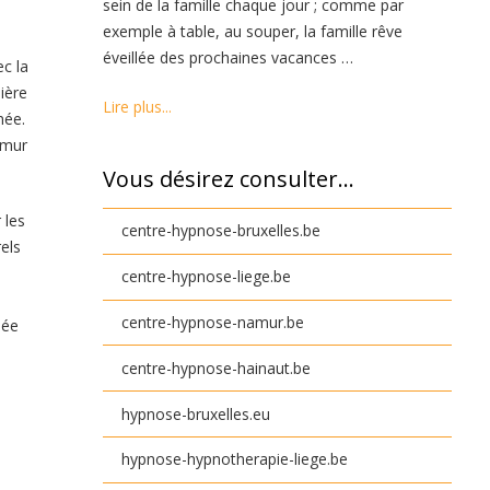
sein de la famille chaque jour ; comme par
exemple à table, au souper, la famille rêve
éveillée des prochaines vacances …
ec la
ière
Lire plus...
mée.
amur
Vous désirez consulter…
 les
centre-hypnose-bruxelles.be
els
centre-hypnose-liege.be
centre-hypnose-namur.be
lée
centre-hypnose-hainaut.be
hypnose-bruxelles.eu
hypnose-hypnotherapie-liege.be