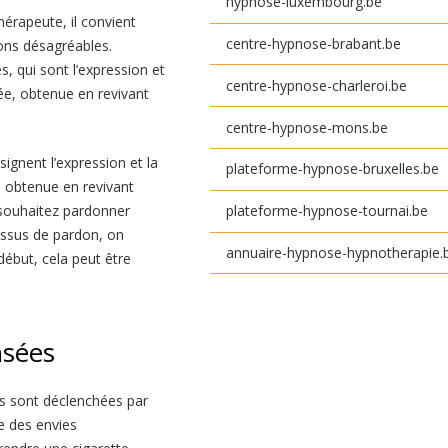
hypnose-luxembourg.be
hérapeute, il convient
centre-hypnose-brabant.be
ons désagréables.
, qui sont l’expression et
centre-hypnose-charleroi.be
e, obtenue en revivant
centre-hypnose-mons.be
ignent l’expression et la
plateforme-hypnose-bruxelles.be
 obtenue en revivant
 souhaitez pardonner
plateforme-hypnose-tournai.be
essus de pardon, on
annuaire-hypnose-hypnotherapie.
début, cela peut être
nsées
s sont déclenchées par
e des envies