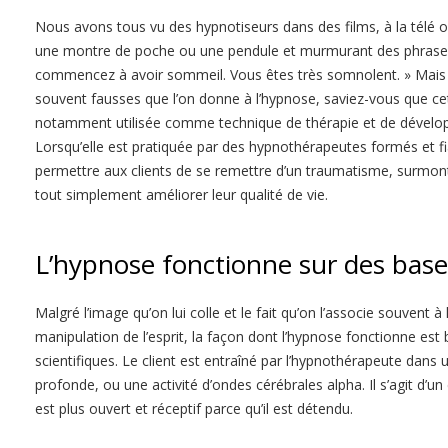
Nous avons tous vu des hypnotiseurs dans des films, à la télé 
une montre de poche ou une pendule et murmurant des phrases
commencez à avoir sommeil. Vous êtes très somnolent. » Mais 
souvent fausses que l’on donne à l’hypnose, saviez-vous que cet
notamment utilisée comme technique de thérapie et de dévelo
Lorsqu’elle est pratiquée par des hypnothérapeutes formés et f
permettre aux clients de se remettre d’un traumatisme, surmo
tout simplement améliorer leur qualité de vie.
L’hypnose fonctionne sur des bases
Malgré l’image qu’on lui colle et le fait qu’on l’associe souvent à 
manipulation de l’esprit, la façon dont l’hypnose fonctionne est
scientifiques. Le client est entraîné par l’hypnothérapeute dans 
profonde, ou une activité d’ondes cérébrales alpha. Il s’agit d’un 
est plus ouvert et réceptif parce qu’il est détendu.