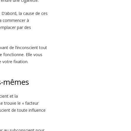
rendre une cigarette.
 D’abord, la cause de ces
rra commencer à
remplacer par des
vant de l’inconscient tout
e fonctionne. Elle vous
votre fixation.
us-mêmes
ient et la
e trouve le « facteur
scient de toute influence
der au subconscient pour