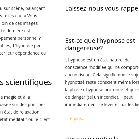
Laissez-nous vous rappel
ou sur scène, balançant
 telles que « Vous
loin de ces images
te dernière est
ppement personnel ?
Est-ce que l’hypnose est
iables, L’hypnose peut
dangereuse?
nter leur dépendance ou
L’hypnose est un état naturel de
conscience modifiée qui ne comport
aucun risque. Cela signifie que le suj
 scientifiques
hypnotisé reste conscient même lor
la phase d’hypnose profonde et qu’e
la magie et à la
de danger (tel un incendie), il peut
 basée sur des principes
immédiatement se lever et fuir les lie
un état de relaxation
Lire plus…
état méditatif où le client
Hypnose contre la