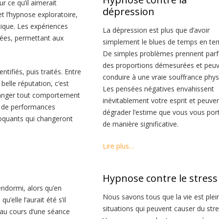
r ce qu’il aimerait
dépression
et l’hypnose exploratoire,
tique. Les expériences
La dépression est plus que d’avoir
sées, permettant aux
simplement le blues de temps en te
De simples problèmes prennent parf
des proportions démesurées et peu
ifiés, puis traités. Entre
conduire à une vraie souffrance phys
elle réputation, c’est
Les pensées négatives envahissent
changer tout comportement
inévitablement votre esprit et peuve
e de performances
dégrader l’estime que vous vous por
choquants qui changeront
de manière significative.
Lire plus…
Hypnose contre le stress
endormi, alors qu’en
Nous savons tous que la vie est plei
elle l’aurait été s’il
situations qui peuvent causer du stre
u au cours d’une séance