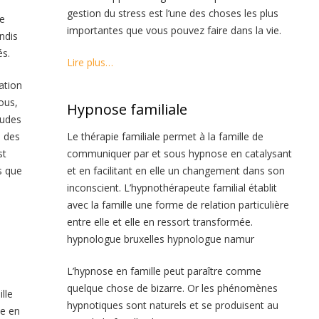
gestion du stress est l’une des choses les plus
e
importantes que vous pouvez faire dans la vie.
ndis
és.
Lire plus…
ation
ous,
Hypnose familiale
tudes
e des
Le thérapie familiale permet à la famille de
st
communiquer par et sous hypnose en catalysant
s que
et en facilitant en elle un changement dans son
inconscient. L’hypnothérapeute familial établit
avec la famille une forme de relation particulière
entre elle et elle en ressort transformée.
hypnologue bruxelles hypnologue namur
L’hypnose en famille peut paraître comme
quelque chose de bizarre. Or les phénomènes
lle
hypnotiques sont naturels et se produisent au
e en