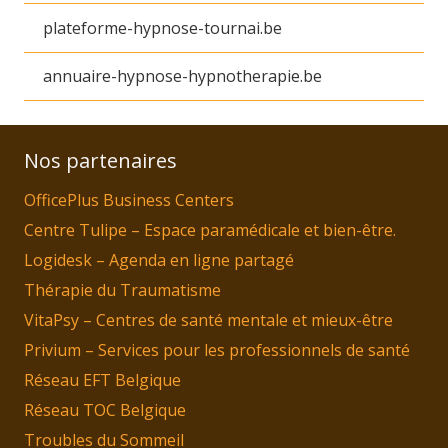
plateforme-hypnose-tournai.be
annuaire-hypnose-hypnotherapie.be
Nos partenaires
OfficePlus Business Centers
Centre Tulipe – Espace paramédicale et bien-être.
Logidesk – Agenda en ligne partagé
Thérapie du Traumatisme
VitaPsy – Centres de santé mentale et mieux-être
Privium – Services pour les professionnels de santé
Réseau EFT Belgique
Réseau TOC Belgique
Troubles du Sommeil