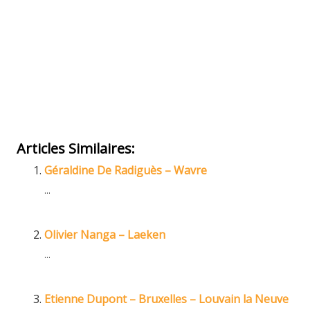
– Psychanalyste et sexologue à
woluwé-st-lambert | Alexander
Nicholls
Hypnologue – Hypnothérapeute –
Psychanalyste et sexologue à woluwé-
st-lambert | Alexander Nicholls
Articles Similaires:
Géraldine De Radiguès – Wavre
...
Olivier Nanga – Laeken
...
Etienne Dupont – Bruxelles – Louvain la Neuve